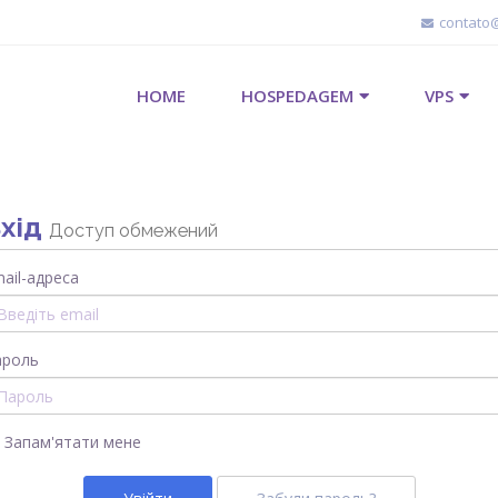
contato
HOME
HOSPEDAGEM
VPS
хід
Доступ обмежений
ail-адреса
ароль
Запам'ятати мене