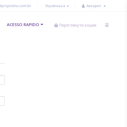
@projectmu.com.br
Українська
Аккаунт
ACESSO RAPIDO
Переглянути кошик