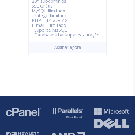
20° subdomínios
SSL Grátis
MySQL Ilimitado
Tráfego Ilimitado
PHP - 4.4 até 7.2
E-mail - Ilimitado
+Suporte MsSQL
+Databases backup/restauração
Assinar agora