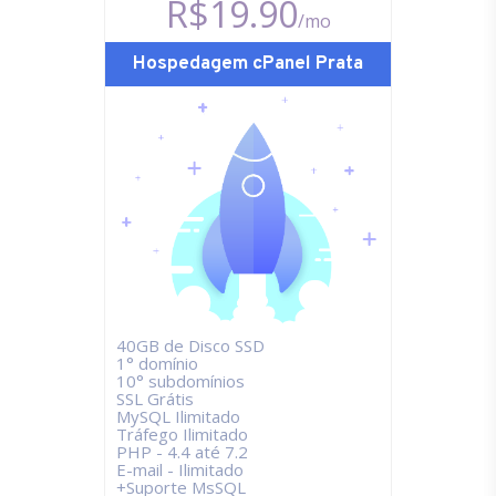
R$19.90
/mo
Hospedagem cPanel Prata
40GB de Disco SSD
1° domínio
10° subdomínios
SSL Grátis
MySQL Ilimitado
Tráfego Ilimitado
PHP - 4.4 até 7.2
E-mail - Ilimitado
+Suporte MsSQL