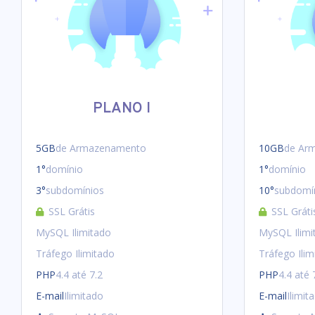
PLANO I
5GB
de Armazenamento
10GB
de Ar
1°
domínio
1°
domínio
3°
subdomínios
10°
subdomí
SSL Grátis
SSL Gráti
MySQL Ilimitado
MySQL Ilimi
Tráfego Ilimitado
Tráfego Ilim
PHP
4.4 até 7.2
PHP
4.4 até 
E-mail
Ilimitado
E-mail
Ilimit