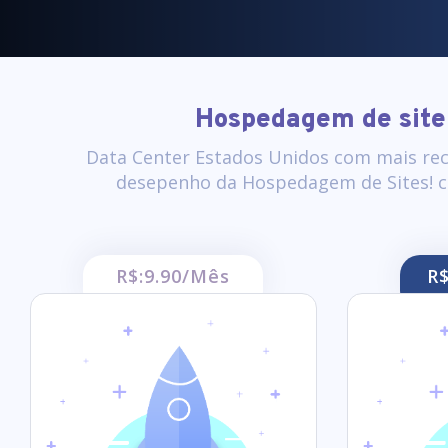
Hospedagem de site 
Data Center Estados Unidos com mais rec
desepenho da Hospedagem de Sites! c
R$:9.90/Mês
R