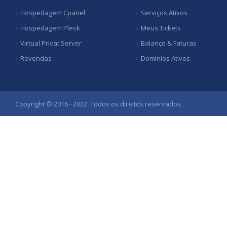
Hospedagem Cpanel
Serviços Ativos
Hospedagem Plesk
Meus Tickets
Virtual Privat Server
Balanço & Faturas
Revendas
Domínios Ativos
Copyright © 2016 - 2022. Todos os direitos reservados.