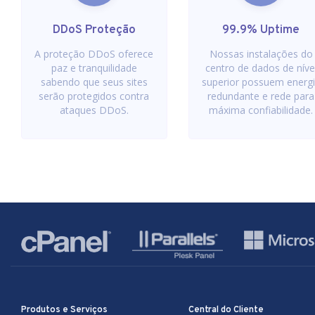
DDoS Proteção
99.9% Uptime
A proteção DDoS oferece
Nossas instalações do
paz e tranquilidade
centro de dados de níve
sabendo que seus sites
superior possuem energ
serão protegidos contra
redundante e rede para
ataques DDoS.
máxima confiabilidade.
Produtos e Serviços
Central do Cliente